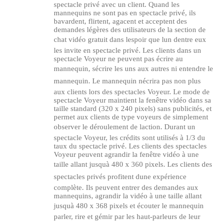
spectacle privé avec un client. Quand les
mannequins ne sont pas en spectacle privé, ils
bavardent, flirtent, agacent et acceptent des
demandes légères des utilisateurs de la section de
chat vidéo gratuit dans lespoir que lun dentre eux
les invite en spectacle privé. Les clients dans un
spectacle Voyeur ne peuvent pas écrire au
mannequin, sécrire les uns aux autres ni entendre le
mannequin. Le mannequin nécrira pas non plus
aux clients lors des spectacles Voyeur. Le mode de
spectacle Voyeur maintient la fenêtre vidéo dans sa
taille standard (320 x 240 pixels) sans publicités, et
permet aux clients de type voyeurs de simplement
observer le déroulement de laction. Durant un
spectacle Voyeur, les crédits sont utilisés à 1/3 du
taux du spectacle privé. Les clients des spectacles
Voyeur peuvent agrandir la fenêtre vidéo à une
taille allant jusquà 480 x 360 pixels. Les clients des
spectacles privés profitent dune expérience
complète. Ils peuvent entrer des demandes aux
mannequins, agrandir la vidéo à une taille allant
jusquà 480 x 368 pixels et écouter le mannequin
parler, rire et gémir par les haut-parleurs de leur