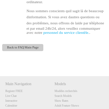
ordinateur.
Nous sommes conscients quil sagit là de beaucoup
dinformation. Si vous avez dautres questions ou
des problèmes, nous offrons de laide par téléphone
et par email 24h/24, alors veuillez communiquer
avec notre
personnel du service clientèle.
.
Back to FAQ Main Page
Show
Show
Show
Show
DM
DM
DM
DM
Main Navigation
Models
Register FREE
Modèles recherchés
Live Chat
Search Models
Interactive
Show Rates
Calendrier
Adult Feature Shows