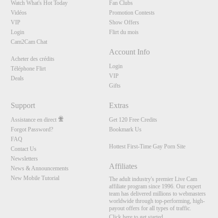
Watch What's Hot Today
Fan Clubs
Vidéos
Promotion Contests
VIP
Show Offers
Login
Flirt du mois
Cam2Cam Chat
Account Info
Acheter des crédits
Login
Téléphone Flirt
VIP
Deals
Gifts
Support
Extras
Assistance en direct
Get 120 Free Credits
Forgot Password?
Bookmark Us
FAQ
Hottest First-Time Gay Porn Site
Contact Us
Newsletters
Affiliates
News & Announcements
New Mobile Tutorial
The adult industry's premier Live Cam
affiliate program since 1996. Our expert
team has delivered millions to webmasters
worldwide through top-performing, high-
payout offers for all types of traffic.
Click here to get started