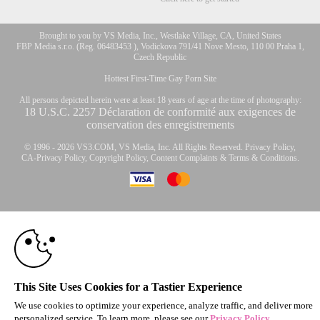
Brought to you by VS Media, Inc., Westlake Village, CA, United States
FBP Media s.r.o. (Reg. 06483453 ), Vodickova 791/41 Nove Mesto, 110 00 Praha 1,
Czech Republic
Hottest First-Time Gay Porn Site
All persons depicted herein were at least 18 years of age at the time of photography:
10:00
18 U.S.C. 2257 Déclaration de conformité aux exigences de
conservation des enregistrements
© 1996 - 2026 VS3.COM, VS Media, Inc. All Rights Reserved.
Privacy Policy
,
CLAIM YOUR BONUS
CA-Privacy Policy
,
Copyright Policy
,
Content Complaints
&
Terms & Conditions
.
modal
control
This Site Uses Cookies for a Tastier Experience
We use cookies to optimize your experience, analyze traffic, and deliver more
personalized service. To learn more, please see our
Privacy Policy
.