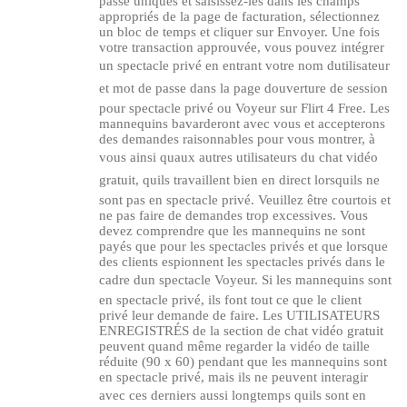
passe uniques et saisissez-les dans les champs
appropriés de la page de facturation, sélectionnez
un bloc de temps et cliquer sur Envoyer. Une fois
votre transaction approuvée, vous pouvez intégrer
un spectacle privé en entrant votre nom dutilisateur
et mot de passe dans la page douverture de session
pour spectacle privé ou Voyeur sur Flirt 4 Free. Les
120
mannequins bavarderont avec vous et accepterons
des demandes raisonnables pour vous montrer, à
vous ainsi quaux autres utilisateurs du chat vidéo
gratuit, quils travaillent bien en direct lorsquils ne
sont pas en spectacle privé. Veuillez être courtois et
ne pas faire de demandes trop excessives. Vous
devez comprendre que les mannequins ne sont
F
R
E
E
C
R
E
DI
T
payés que pour les spectacles privés et que lorsque
des clients espionnent les spectacles privés dans le
S
cadre dun spectacle Voyeur. Si les mannequins sont
en spectacle privé, ils font tout ce que le client
privé leur demande de faire. Les UTILISATEURS
ENREGISTRÉS de la section de chat vidéo gratuit
peuvent quand même regarder la vidéo de taille
réduite (90 x 60) pendant que les mannequins sont
en spectacle privé, mais ils ne peuvent interagir
avec ces derniers aussi longtemps quils sont en